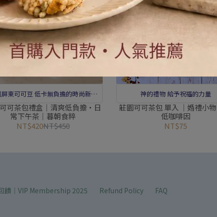
可可豆 低卡無負擔的時尚新飲
神的禮物 給予祝福的力量
品
可可茶包禮盒｜清爽低負擔・日
莊園可可茶包 單入 ｜婚禮小物
常下午茶｜暮朝食粹
低咖啡因
NT$420
NT$450
NT$75
回饋｜VIP Membership 2025
Refund Policy
FAQ