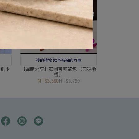
神的禮物 給予祝福的力量
 低卡
【團購分享】莊園可可茶包 （口味隨
機）
NT$3,380
NT$3,750