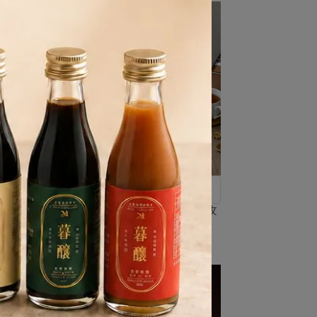
台灣手作茶點 送禮首選
醬香米
手作醬香米餅 × 屏東莊園可可茶 玫
× 屏
瑰金禮盒
NT$850