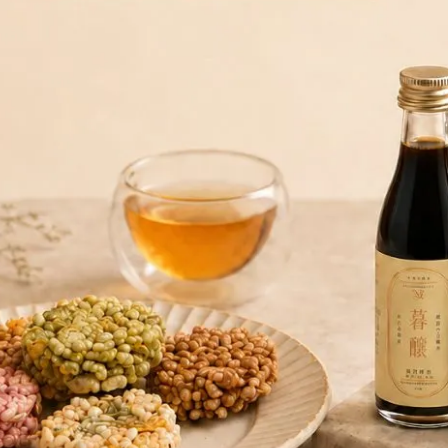
春日分享禮盒 限量30盒｜售完不補
一盒收藏三種溫柔風味
茶分享組｜可可茶醬香米餅禮盒
【限量茶點組合】可可茶花酥
限量20盒
餅禮盒 幸花酥 × 職人手作米餅 
東可可茶 中秋禮盒預購
NT$750
NT$895
NT$1,020