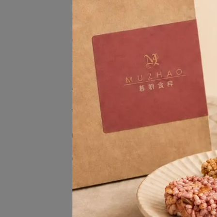
2026 Moon Festival
Gift Ideas
可可茶 2件85折
About Us
VIP Membership
Blogs
下午
Contact Info