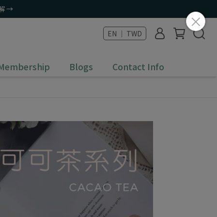
解 →
EN ｜ TWD
 Membership
Blogs
Contact Info