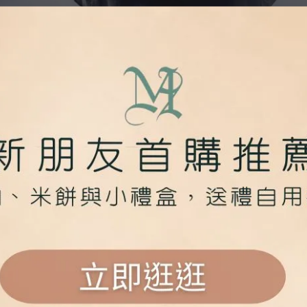
屏東可可茶｜低咖啡因暖心茶飲推
薦
現有庫存限量供應｜部分品項售完後將暫停販售
地可可，使用完整可可豆與豆殼低溫烘焙製成，保留天然堅果香
，可可茶的咖啡因含量較低，風味溫和，適合日常放鬆、午後休
✔ 100% 台灣可可｜屏東在地小農契作，天然無添加
✔ 低溫烘焙｜保留可可豆與豆殼的自然香氣
✔ 低咖啡因｜風味溫和，適合日常飲用
✔ 單包設計｜方便沖泡，隨時享受一杯暖心茶飲
園可可茶｜Cacao Tea
lt selection