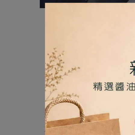
嚴選來自屏東在
相較咖啡與一般茶飲
莊
Main
defau
All