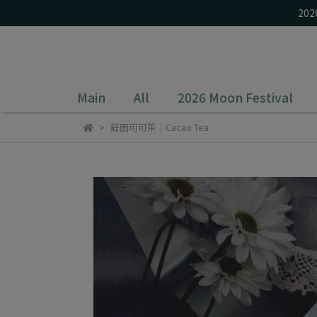
20
Main
All
2026 Moon Festival
莊園可可茶｜Cacao Tea