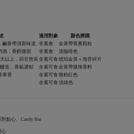
述
適用對象
顏色辨識
，鹹香帶清新味道
非素食
金黃帶青蔥顆粒
奶酒，香醇微甜
非素食
淡咖啡色
0天以上，回甘悠長
全素可食
琥珀金黃＋海苔碎片
缸釀造，香氣濃郁
全素可食
金黃帶微辣香料
香果香
全素可食
微粉紅色
全素可食
淡綠色
心、Candy Bar
用心