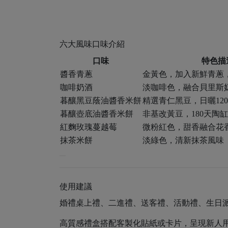
六大風味口味介紹
口味
特色描
醬香青蔥
金黃色，加入新鮮青蔥
咖啡奶酒
淡咖啡色，融合貝里斯
暮釀黑豆蔭油醬香米餅
精選青仁黑豆，日曬12
暮釀壺底油醬香米餅
非基改黃豆，180天陶
紅麴玫瑰蔓越莓
微粉紅色，甜香融合花
抹茶米餅
淡綠色，清新抹茶風味
使用建議
婚禮桌上禮、二進禮、送客禮、活動禮、生日派對點
高質感禮盒搭配客製化貼紙或卡片，呈現新人