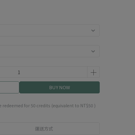
BUY NOW
be redeemed for
50
credits (equivalent to
NT$50
)
運送方式