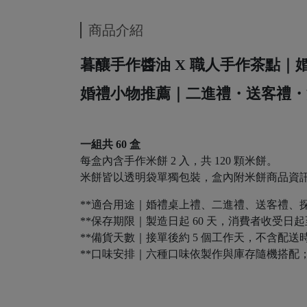
商品介紹
暮釀手作醬油 X 職人手作茶點
婚禮小物推薦｜二進禮・送客禮・
一組共 60 盒
每盒內含手作米餅 2 入，共 120 顆米餅。
米餅皆以透明袋單獨包裝，盒內附米餅商品資訊
**適合用途｜婚禮桌上禮、二進禮、送客禮、
**保存期限｜製造日起 60 天，消費者收受日起至
**備貨天數｜接單後約 5 個工作天，不含配送
**口味安排｜六種口味依製作與庫存隨機搭配