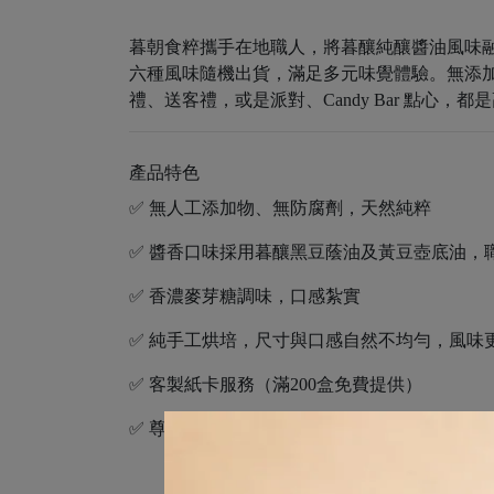
暮朝食粹攜手在地職人，將暮釀純釀醬油風味
六種風味隨機出貨，滿足多元味覺體驗。無添
禮、送客禮，或是派對、Candy Bar 點心，
產品特色
✅ 無人工添加物、無防腐劑，天然純粹
✅ 醬香口味採用暮釀黑豆蔭油及黃豆壺底油，
✅ 香濃麥芽糖調味，口感紮實
✅ 純手工烘培，尺寸與口感自然不均勻，風味
✅ 客製紙卡服務（滿200盒免費提供）
✅ 尊爵藍與貴氣紅雙色禮盒，提升婚禮質感與