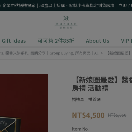
26 企業中秋送禮提案｜50盒以上採購、客製小卡與指定到貨服務 立即了
Gift Ideas
可可茶 2件85折
About Us
VIP
rs
,
醬香米餅系列
,
團購分享｜Group Buying
,
所有商品｜All
【新娘圈最愛】
【新娘圈最愛】醬香
房禮 活動禮
婚禮桌上禮首選
NT$4,500
NT$5,050
Item No.: