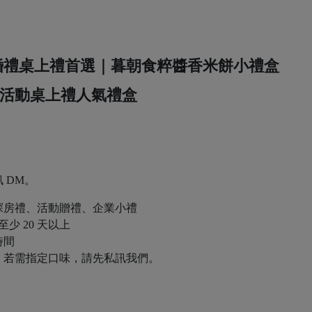
｜婚禮桌上禮首選｜暮朝食粹醬香米餅小禮盒
活動桌上禮人氣禮盒
 DM。
探房禮、活動贈禮、企業小禮
少 20 天以上
時間
；若需指定口味，請先私訊我們。