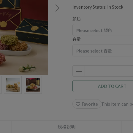
Inventory Status:
In Stock
顏色
容量
ADD TO CART
Favorite
This item can 
規格說明