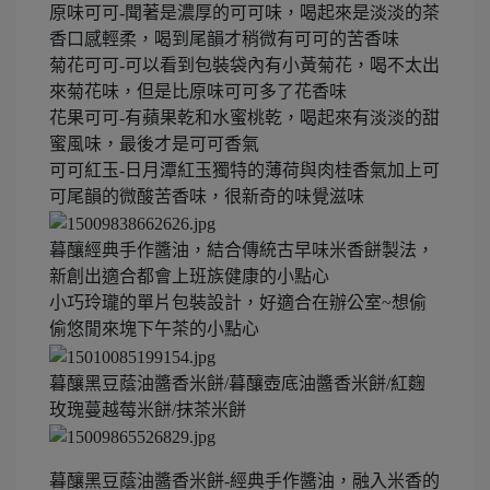
原味可可-聞著是濃厚的可可味，喝起來是淡淡的茶
香口感輕柔，喝到尾韻才稍微有可可的苦香味
菊花可可-可以看到包裝袋內有小黃菊花，喝不太出
來菊花味，但是比原味可可多了花香味
花果可可-有蘋果乾和水蜜桃乾，喝起來有淡淡的甜
蜜風味，最後才是可可香氣
可可紅玉-日月潭紅玉獨特的薄荷與肉桂香氣加上可
可尾韻的微酸苦香味，很新奇的味覺滋味
暮釀經典手作醬油，結合傳統古早味米香餅製法，
新創出適合都會上班族健康的小點心
小巧玲瓏的單片包裝設計，好適合在辦公室~想偷
偷悠閒來塊下午茶的小點心
暮釀黑豆蔭油醬香米餅/暮釀壺底油醬香米餅/紅麴
玫瑰蔓越莓米餅/抹茶米餅
暮釀黑豆蔭油醬香米餅-經典手作醬油，融入米香的