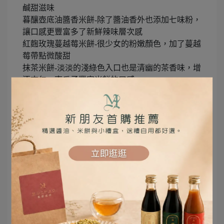
鹹甜滋味
暮釀壺底油醬香米餅-除了醬油香外也添加七味粉，
讓口感更豐富多了新鮮辣味層次感
紅麴玫瑰蔓越莓米餅-很少女的粉嫩顏色，加了蔓越
莓帶點微酸甜
抹茶米餅-淡淡的淺綠色入口也是清幽的茶香味，增
添杏仁、南瓜子豐富米餅的口感
清新的文創風格包裝與在地職人手作，清爽無負擔
的可可茶與暮釀醬油米餅的新創組合
顛覆傳統新滋味，非常適合當送禮首選
這次kitty到福壽山農場賞楓露營特地帶上「暮朝食
粹可可茶醬香米餅」
在福壽山農場湖邊享用下午茶野餐
秋天的涼意喝著健康無負擔的可可茶，感覺非常暖
心喔!!