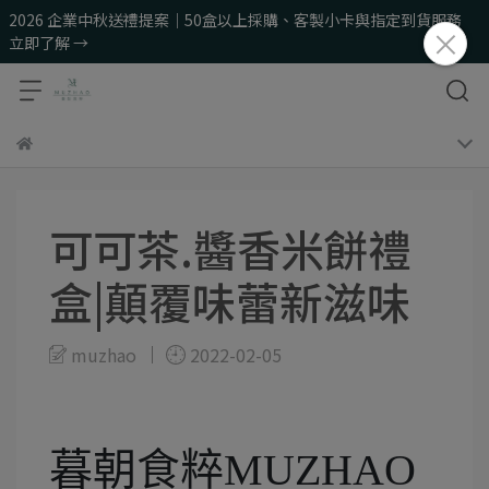
2026 企業中秋送禮提案｜50盒以上採購、客製小卡與指定到貨服務
立即了解 →
可可茶.醬香米餅禮
盒|顛覆味蕾新滋味
muzhao
2022-02-05
暮朝食粹MUZHAO