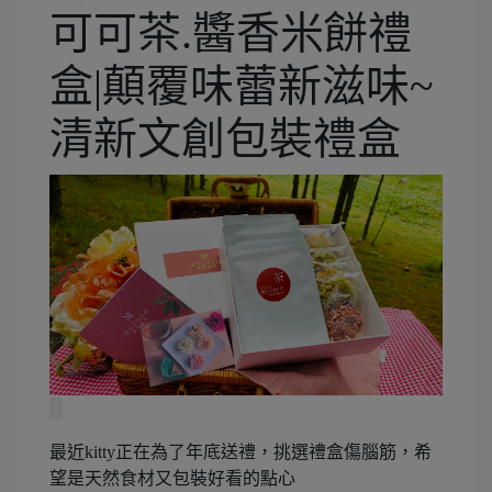
可可茶.醬香米餅禮
盒|顛覆味蕾新滋味~
清新文創包裝禮盒
最近kitty正在為了年底送禮，挑選禮盒傷腦筋，希
望是天然食材又包裝好看的點心