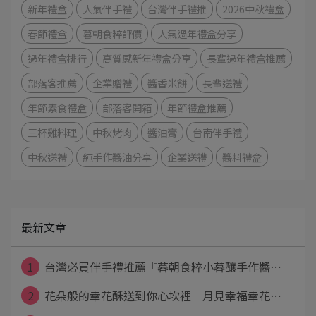
新年禮盒
人氣伴手禮
台灣伴手禮推
2026中秋禮盒
春節禮盒
暮朝食粹評價
人氣過年禮盒分享
過年禮盒排行
高質感新年禮盒分享
長輩過年禮盒推薦
部落客推薦
企業贈禮
醬香米餅
長輩送禮
年節素食禮盒
部落客開箱
年節禮盒推薦
三杯雞料理
中秋烤肉
醬油膏
台南伴手禮
中秋送禮
純手作醬油分享
企業送禮
醬料禮盒
最新文章
1
台灣必買伴手禮推薦『暮朝食粹小暮釀手作醬⋯
2
花朵般的幸花酥送到你心坎裡｜月見幸福幸花⋯