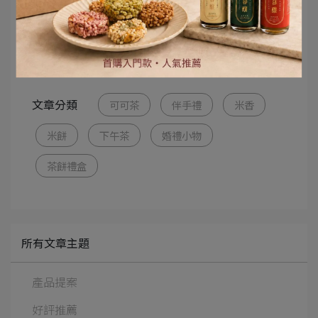
文章出處：
森の野餐女王
文章分類
可可茶
伴手禮
米香
米餅
下午茶
婚禮小物
茶餅禮盒
所有文章主題
產品提案
好評推薦