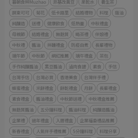
暮朝食粹Muzhao
非基改黃豆
果乾水
養生茶
屏東可可
菊花
低卡路里
結婚禮物
料理
蔭油
純釀造
送禮
健康飲食
低熱量
中秋禮盒
母親節
結婚禮盒
無麩質
喝茶禮
伴娘禮
中秋禮
醬油
拌麵禮盒
防疫自煮
長輩禮物
端午節
中秋節
網紅推薦
端午禮盒
茶包
手作純釀醬油
黑豆醬油
滷肉食譜
素食
手信
台灣手信
台灣必買
香港美食
台灣伴手禮
蜂蜜禮盒
米餅禮盒
餅乾禮盒
月餅
長輩禮盒
素食禮盒
醬油禮盒
中秋節送禮
中秋禮盒推薦
無麩質醬油
五分鐘料理
醬油料理
純釀造醬油
企業禮
過年禮盒
入厝禮盒
企業福委禮品推薦
新春禮盒
人氣伴手禮推薦
5分鐘料理
料理分享