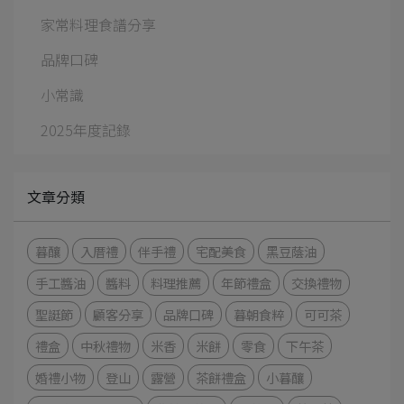
家常料理食譜分享
品牌口碑
小常識
2025年度記錄
文章分類
暮釀
入厝禮
伴手禮
宅配美食
黑豆蔭油
手工醬油
醬料
料理推薦
年節禮盒
交換禮物
聖誔節
顧客分享
品牌口碑
暮朝食粹
可可茶
禮盒
中秋禮物
米香
米餅
零食
下午茶
婚禮小物
登山
露營
茶餅禮盒
小暮釀