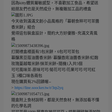
因為kitty體質屬敏感型，不喜歡加工食品，希望送
給朋友們也是天然成分，無複雜加工品的禮盒
今天收到滿滿文創小品風格的「暮朝食粹可可茶醬
香米餅」組合
覺得這包裝盒設計，簡約大方好優雅~充滿文青風
格
打開禮盒裡面有5包米餅，6包可可茶包
暮釀黑豆蔭油醬香米餅/ 暮釀壺底油醬香米餅/紅麴
玫瑰蔓越莓米餅/抹茶米餅+隨機1入共5個
可可風味茶-原味可可/菊花可可/花果可可/可可紅
玉 3種口味各兩包
現在購買有2%回饋喔--
>
https://line.soocker.tw/r/3rp2yq
隨盒附上食材說明，都是天然食材，無添加看不懂
的化學名詞
可可茶是100%屏東在地可可豆，烘乾碾碎無添加防