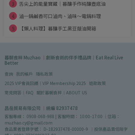
3
舌尖上的能量寶藏｜暮釀手作純釀壺底油
4
滷一鍋鹹香可口滷肉、滷味～電鍋料理
5
【懶人料理】暮釀手工黑豆蔭油開箱
暮朝食粹 Muzhao ｜創新食尚的伴手禮品牌｜Eat Real Live
Better
查詢
我的帳戶
隱私政策
2025 VIP會員回饋｜VIP Membership 2025
退款政策
常見問答｜FAQ
關於暮朝食粹｜ABOUT US
昌岳貿易有限公司 ｜統編 82937478
客服專線： 0908-068-988 | 客服時間： 10:00-17:00 ｜信箱： 
muzhao.cy@gmail.com
食品業者登錄字號： D-182937478-00000-9  ｜投保產品責任險字