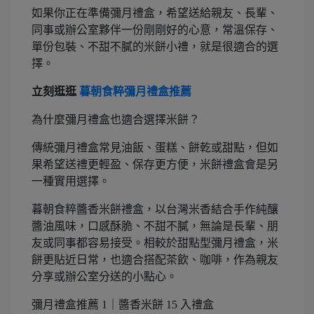
如果你正在準備彌月禮盒，希望送給親友、長輩、
同事或辦公室夥伴一份剛剛好的心意，常溫保存、
單份包裝、不甜不膩的米餅小禮，就是很適合的選
擇。
立刻逛逛
暮朝食粹彌月禮盒推薦
為什麼彌月禮盒也適合選擇米餅？
傳統彌月禮盒常見油飯、蛋糕、餅乾或甜點，但如
果希望送禮更輕盈、保存更方便，米餅禮盒會是另
一種實用選擇。
暮朝食粹醬香米餅禮盒，以台灣米香結合手作純釀
醬油風味，口感酥脆、不甜不膩，無論是長輩、朋
友或同事都容易接受。相較於甜點型彌月禮盒，米
餅更貼近日常，也適合搭配茶飲、咖啡，作為親友
分享或辦公室分送的小點心。
彌月禮盒推薦 1｜醬香米餅 15 入禮盒