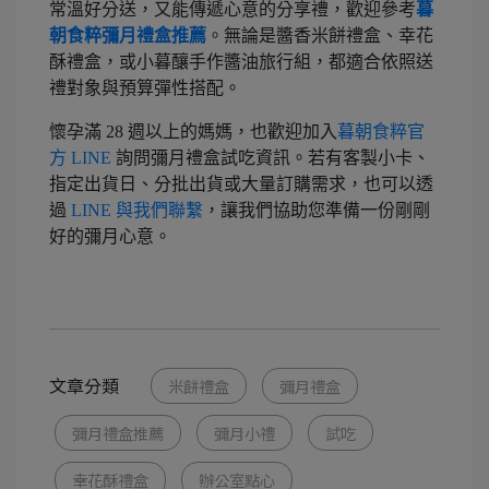
常溫好分送，又能傳遞心意的分享禮，歡迎參考
暮
朝食粹彌月禮盒推薦
。無論是醬香米餅禮盒、幸花
酥禮盒，或小暮釀手作醬油旅行組，都適合依照送
禮對象與預算彈性搭配。
懷孕滿 28 週以上的媽媽，也歡迎加入
暮朝食粹官
方 LINE
詢問彌月禮盒試吃資訊。若有客製小卡、
指定出貨日、分批出貨或大量訂購需求，也可以透
過
LINE 與我們聯繫
，讓我們協助您準備一份剛剛
好的彌月心意。
文章分類
米餅禮盒
彌月禮盒
彌月禮盒推薦
彌月小禮
試吃
幸花酥禮盒
辦公室點心