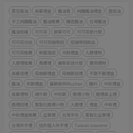
黑豆蔭油
長輩禮盒
醬油膏
純釀醬油禮盒
壺底油
手工純釀醬油
醬油推薦
釀造醬油
台灣醬油
醬油知識
可可茶
屏東可可
可可茶是什麼
可可茶功效
可可茶咖啡因
低咖啡因飲品
可可茶推薦
新居落成
米餅禮盒
入厝禮物
入厝禮推薦
喬遷禮
搬新家送什麼
實用禮物
長輩送禮
母親節禮盒
母親節送禮
不甜不膩禮盒
醬油
年節禮盒
暮朝食粹Muzhao
醬料
中秋禮盒
長輩禮物
端午節
中秋節
婚禮小物
婚禮桌上禮
婚禮回禮
客製化婚禮小物
入厝禮
禮盒
中秋禮
中秋禮盒推薦
企業禮
台灣手信
客製化企業禮
台灣伴手禮
送外國人伴手禮
Taiwan souvenir