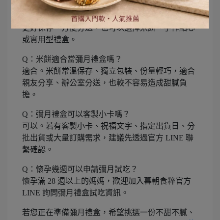
Q：彌月禮盒一定要送油飯或蛋糕嗎？
不一定。油飯與蛋糕是傳統選擇，但如果希望禮物
更好保存、方便分送，也可以選擇米餅、手作點心
或實用型禮盒。
Q：米餅適合當彌月禮盒嗎？
適合。米餅常溫保存、獨立包裝、份量輕巧，適合
親友分享、辦公室分送，也較不容易造成甜膩負
擔。
Q：彌月禮盒可以客製小卡嗎？
可以。若有客製小卡、祝福文字、指定出貨日、分
批出貨或大量訂購需求，建議先透過官方 LINE 聯
繫確認。
Q：懷孕幾週可以申請彌月試吃？
懷孕滿 28 週以上的媽媽，歡迎加入暮朝食粹官方
LINE 詢問彌月禮盒試吃資訊。
若您正在準備彌月禮盒，希望挑選一份不甜不膩、