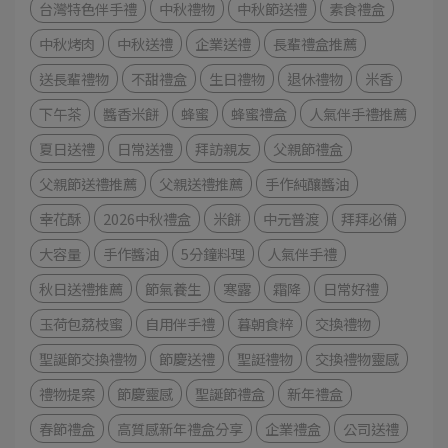
台灣特色伴手禮
中秋禮物
中秋節送禮
素食禮盒
中秋烤肉
中秋送禮
企業送禮
長輩禮盒推薦
送長輩禮物
不甜禮盒
生日禮物
退休禮物
米香
下午茶
醬香米餅
蜂蜜
蜂蜜禮盒
人氣伴手禮推薦
夏日送禮
日常送禮
拜訪親友
父親節禮盒
父親節送禮推薦
父親送禮推薦
手作純釀醬油
幸花酥
2026中秋禮盒
米餅
中元普渡
拜拜必備
大容量
手作醬油
5分鐘料理
人氣伴手禮
秋日送禮推薦
節氣養生
寒露
霜降
日常好禮
玉荷包荔枝蜜
自用伴手禮
暮朝食粹
交換禮物
聖誕節交換禮物
節慶送禮
聖誔禮物
交換禮物靈感
禮物提案
節慶靈感
聖誕節禮盒
新年禮盒
春節禮盒
高質感新年禮盒分享
企業禮盒
公司送禮