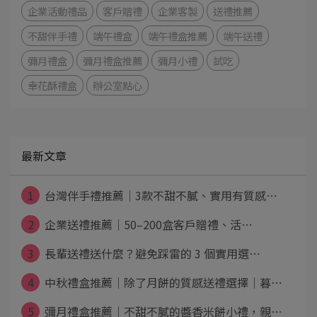
企業活動禮品
客戶贈禮
企業客製
送禮推薦
不甜伴手禮
端午禮盒
端午禮盒推薦
端午送禮
彌月禮盒
彌月禮盒推薦
彌月小禮
試吃
幸花酥禮盒
辦公室點心
最新文章
1
台灣伴手禮推薦｜3款不甜不膩、實用有質感⋯
2
企業送禮推薦｜50–200盒客戶贈禮、活⋯
3
長輩送禮送什麼？避免踩雷的 3 個實用選⋯
4
中秋禮盒推薦｜除了月餅的質感送禮選擇｜暮⋯
5
彌月禮盒推薦｜不甜不膩的醬香米餅小禮，親⋯