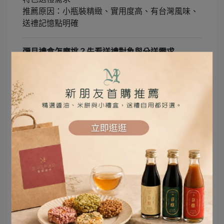
推薦原因：小瓶裝精緻、實用度高、有台灣風味、
送禮記憶點明確
彌月禮盒怎麼挑？先看送禮對象與分送需求
如果是要分送給辦公室同事，建議選擇獨立包裝、
方便分食的米餅禮盒。
如果是送給重要親友或長輩，可以選擇造型更有祝
福感的幸花酥 4 入禮盒。
如果對方喜歡料理，或希望禮物更貼近日常，小暮
釀手作醬油旅行組也是很有特色的選擇。
對於需要大量分送的彌月需求，常溫保存、單份包
裝、體積輕巧都很重要。暮朝食粹也可依需求搭配
客製小卡、祝福文字、指定出貨日或分批出貨，讓
每一份禮物都帶有專屬心意。
彌月禮盒常見問題