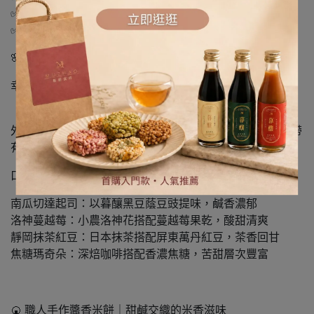
✅ 自然農法種植
✅ 低熱量
🌸 幸花酥｜花開寓意的甜美祝福
幸花酥靈感來自北宋宮餅菊花酥，外型如四葉花形，象徵
「花開富貴，好事將至」。
外層酥香、內餡細緻，結合天然食材與手作工藝，是一份帶
有祝福寓意的花型點心。
口味介紹：
南瓜切達起司：以暮釀黑豆蔭豆豉提味，鹹香濃郁
洛神蔓越莓：小農洛神花搭配蔓越莓果乾，酸甜清爽
靜岡抹茶紅豆：日本抹茶搭配屏東萬丹紅豆，茶香回甘
焦糖瑪奇朵：深焙咖啡搭配香濃焦糖，苦甜層次豐富
🍘 職人手作醬香米餅｜甜鹹交織的米香滋味