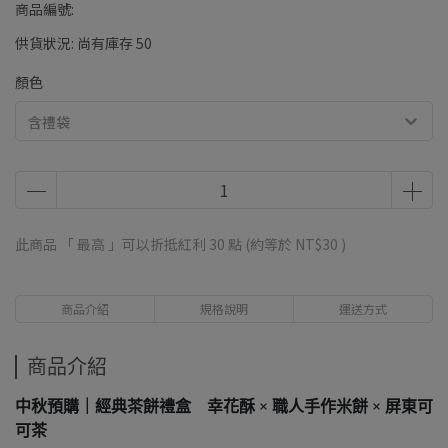
商品編號:
供貨狀況:
尚有庫存 50
顏色
含禮袋
此商品 「 最高 」可以折抵紅利
30
點 (約等於
NT$30
)
商品介紹
規格說明
運送方式
商品介紹
中秋預購｜經典茶餅禮盒 幸花酥 × 職人手作米餅 × 屏東可
可茶