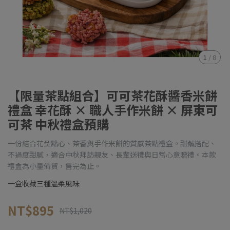
1
/
8
【限量茶點組合】可可茶花酥醬香米餅
禮盒 幸花酥 × 職人手作米餅 × 屏東可
可茶 中秋禮盒預購
一份結合花型點心、茶香與手作米餅的質感茶點禮盒。甜鹹搭配、
不過度甜膩，適合中秋拜訪親友、長輩送禮與日常心意贈禮。本款
禮盒為小量備貨，售完為止。
一盒收藏三種溫柔風味
NT$895
NT$1,020