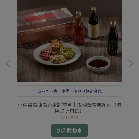
為不同心意，準備一份剛剛好的質感
醬油
小暮釀醬油醬香米餅禮盒｜玫瑰金經典系列（包
手
裝設計可選）
NT$850
加入購物車