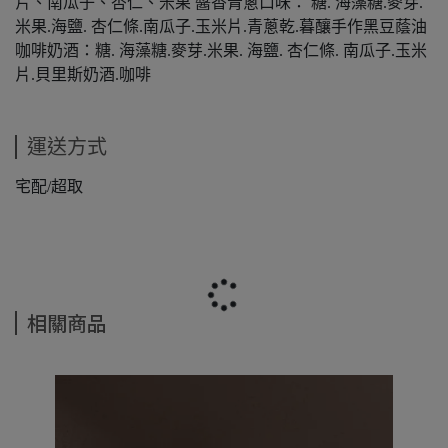
片、南瓜子、杏仁、米果 醬香青蔥口味： 糖. 海藻糖.麥芽.
米果.海鹽. 杏仁條.南瓜子.玉米片.青蔥乾.暮釀手作黑豆蔭油
咖啡奶酒：糖. 海藻糖.麥芽.米果. 海鹽. 杏仁條. 南瓜子.玉米
片.貝里斯奶酒.咖啡
運送方式
宅配/超取
相關商品