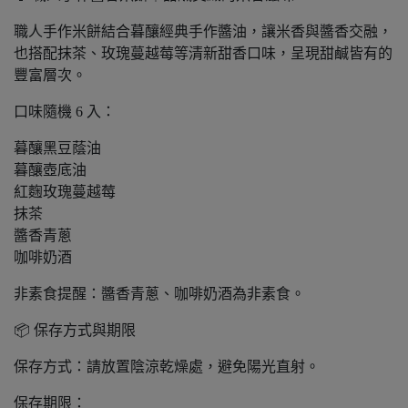
職人手作米餅結合暮釀經典手作醬油，讓米香與醬香交融，
也搭配抹茶、玫瑰蔓越莓等清新甜香口味，呈現甜鹹皆有的
豐富層次。
口味隨機 6 入：
暮釀黑豆蔭油
暮釀壺底油
紅麴玫瑰蔓越莓
抹茶
醬香青蔥
咖啡奶酒
非素食提醒：醬香青蔥、咖啡奶酒為非素食。
📦 保存方式與期限
保存方式：請放置陰涼乾燥處，避免陽光直射。
保存期限：