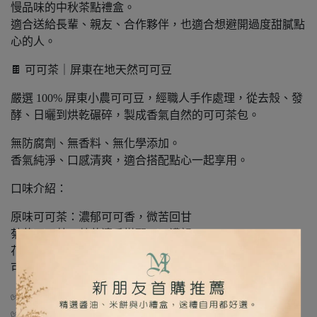
慢品味的中秋茶點禮盒。
適合送給長輩、親友、合作夥伴，也適合想避開過度甜膩點
心的人。
🍫 可可茶｜屏東在地天然可可豆
嚴選 100% 屏東小農可可豆，經職人手作處理，從去殼、發
酵、日曬到烘乾碾碎，製成香氣自然的可可茶包。
無防腐劑、無香料、無化學添加。
香氣純淨、口感清爽，適合搭配點心一起享用。
口味介紹：
原味可可茶：濃郁可可香，微苦回甘
菊花可可茶：菊花清香搭配可可濃韻
花果可可茶：蘋果乾與水蜜桃乾交織出清爽果香
可可紅玉茶：日月潭紅玉紅茶搭配可可，口感厚實甘甜
✅ 無防腐劑
✅ 無化學添加