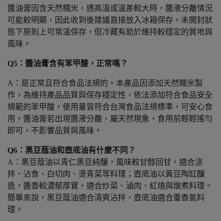
醬油膏因含天然糯米，遇高溫或溫差較大時，醬液分離情況
可能較明顯，因此收到後建議直接放入冰箱保存。未開封狀
態下原則上可常溫保存，但冷藏有助於維持較穩定的質地與
風味。
Q5：醬油膏含有苯甲酸，正常嗎？
A：是正常且符合食品法規的。本產品因添加天然糯米製
作，為維持產品品質與保存穩定性，依法添加符合食品安全
規範的苯甲酸，使用量皆符合台灣食品法規標準，可安心食
用。醬油膏若出現醬液分離，屬天然現象，食用前輕輕搖勻
即可，不影響品質與風味。
Q6：黑豆蔭油和壺底油有什麼不同？
A：黑豆蔭油以青仁黑豆純釀，風味較甘醇回甘，適合涼
拌、沾食、白切肉、燙青菜等料理；壺底油以黃豆陶缸釀
造，醬香較濃郁厚實，適合炒菜、滷肉、紅燒與燉煮料理。
簡單來說，黑豆蔭油適合清爽沾拌，壺底油適合重香氣料
理。