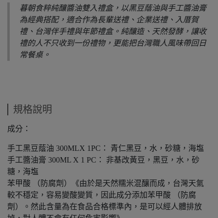
暮朝食粹純釀醬油雙入禮盒，以黑豆蔭油與手工醬油膏
為經典搭配，適合作為長輩送禮、企業送禮、入厝賀
禮、台灣伴手禮與年節禮盒。純釀造、天然發酵，讓收
禮的人不只收到一份禮物，更能把台灣職人風味帶回日
常餐桌。
規格說明
成分：
手工黑豆蔭油 300MLX 1PC： 青仁黑豆，水，砂糖，海塩
手工醬油膏 300ML X 1 PC： 非基改黃豆，黑豆，水，砂
糖，海塩
苯甲酸 （防腐劑）《由於是天然糯米混釀而成，台灣天氣
較不穩定，容易變酸變質，因此成分添加苯甲酸 （防腐
劑）。然此含量為在食品合格標準內，是可以經人體排放