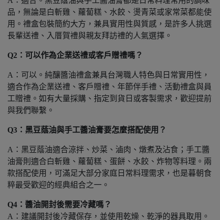
A：適合。黑豆蔭油與手工醬油膏都是日常料理常用的調味
品，無論是白斬雞、蘿蔔糕、水餃、燙青菜或家常菜都能使
用。禮盒包裝簡約大方，兼具實用性與質感，是許多人挑選
長輩送禮、入厝賀禮與親友拜訪禮的人氣選擇。
Q2：可以作為企業送禮或客戶贈禮嗎？
A：可以。純釀醬油禮盒兼具台灣職人特色與日常實用性，
適合作為企業送禮、客戶贈禮、年節伴手禮、活動禮盒與員
工贈禮。如有大量採購、指定到貨日或客製需求，歡迎提前
與我們聯繫。
Q3：黑豆蔭油與手工醬油膏要怎麼搭配使用？
A：黑豆蔭油適合涼拌、炒菜、滷肉、燉煮及沾食；手工醬
油膏則適合白斬雞、蘿蔔糕、蛋餅、水餃、炸物等料理。兩
款搭配使用，可滿足大部分家庭日常料理需求，也是暮朝食
粹最受歡迎的經典組合之一。
Q4：醬油開封後需要冷藏嗎？
A：建議開封後冷藏保存，並使用乾燥、乾淨的器具取用。