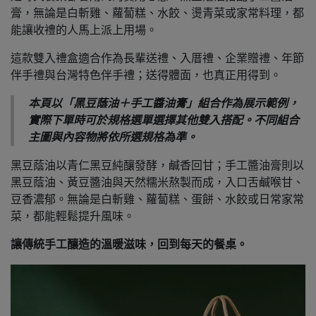
膏，無論是白斬雞、蘿蔔糕、水餃、燙青菜或家常料理，都
能讓收禮的人馬上派上用場。
這款雙入禮盒適合作為長輩送禮、入厝禮、企業贈禮、年節
伴手禮與台灣特色伴手禮；送得體面，也真正用得到。
本頁以「黑豆蔭油＋手工醬油膏」組合作為展示範例，
實際下單時可於規格選單選擇其他雙入搭配。不同組合
主圖與內容物將依所選規格為準。
黑豆蔭油以青仁黑豆純釀發酵，鹹香回甘；手工醬油膏則以
黑豆蔭油、黃豆醬油與天然糯米熬製而成，入口舌鹹喉甘、
豆香濃郁。無論是白斬雞、蘿蔔糕、蛋餅、水餃或日常家常
菜，都能輕鬆提升風味。
讓傳統手工釀造的溫暖滋味，回到每天的餐桌。