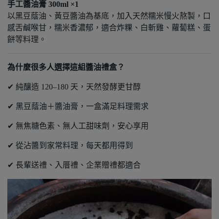
手工醬油膏 300ml ×1
以黑豆蔭油、黃豆醬油為基底，加入天然糯米慢火熬製，口
感舌鹹喉甘，糯米香濃郁，適合炸粿、白斬雞、蘿蔔糕、蛋
餅等料理。
為什麼很多人選擇這組醬油禮盒？
✔ 純釀造 120–180 天，天然發酵更甘醇
✔ 黑豆蔭油＋醬油膏，一盒滿足料理需求
✔ 無焦糖色素、無人工甜味劑，安心享用
✔ 從沾醬到家常料理，每天都用得到
✔ 長輩送禮、入厝禮、企業贈禮都適合