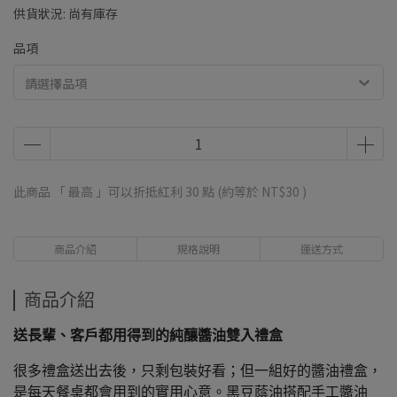
供貨狀況:
尚有庫存
品項
請選擇品項
此商品 「 最高 」可以折抵紅利
30
點 (約等於
NT$30
)
商品介紹
規格說明
運送方式
商品介紹
送長輩、客戶都用得到的純釀醬油雙入禮盒
很多禮盒送出去後，只剩包裝好看；但一組好的醬油禮盒，
是每天餐桌都會用到的實用心意。黑豆蔭油搭配手工醬油