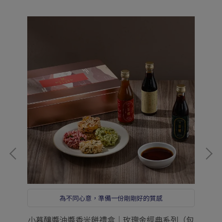
為不同心意，準備一份剛剛好的質感
盒
小暮釀醬油醬香米餅禮盒｜玫瑰金經典系列（包
手