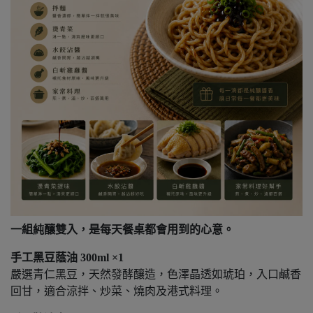
一組純釀雙入，是每天餐桌都會用到的心意。
手工黑豆蔭油 300ml ×1
嚴選青仁黑豆，天然發酵釀造，色澤晶透如琥珀，入口鹹香
回甘，適合涼拌、炒菜、燒肉及港式料理。