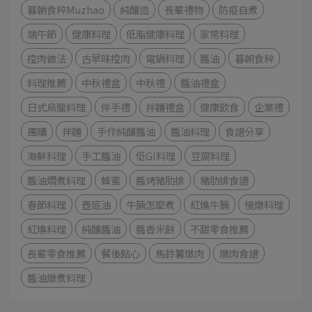
暮朝食粹Muzhao
純釀造
長輩禮物
防疫自煮
端午節
健康料理
低脂健康料理
家常料理
控肉做法
古早味控肉
電鍋料理
醬油
暮朝食粹
料理推薦
中秋禮盒
中秋禮
醬油禮盒
日式烏龍料理
伴手禮
拌麵禮盒
健康飲食
企業禮
團購
拌麵
手作純釀醬油
醬油料理
食譜分享
海鮮料理
手工醬油
低GI料理
豆腐料理
醬油燜煮料理
蜂蜜
醬烤豬肋排
豬肋排食譜
春節料理
壺底油
牛腩怎麼煮
紅燒牛腩
慢燉料理
紅燒料理
純釀醬油
醬香米餅
不甜零食推薦
長輩零食推薦
餐後點心
馬鈴薯燉肉
燉肉食譜
醬油燉煮料理