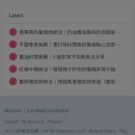
Latest
1
蘋果馬鈴薯燉肉做法｜奶油醬油風味的清甜家⋯
2
不甜零食推薦｜重口味料理後的餐後點心怎麼⋯
3
醬油料理推薦｜5 道家常不失敗做法分享
4
紅燒牛腩做法｜慢慢燉才好吃的電鍋家常牛腩
5
醬烤豬肋排做法｜烤箱焦香豬肋排食譜（壺底⋯
Muzhao ｜Eat Real Live Better
Search
My Account
Privacy
2025 VIP會員回饋｜VIP Membership 2025
Refund Policy
FAQ