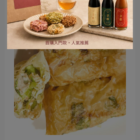
6. 放入烤箱
以
度烤
分鐘即可
200
20