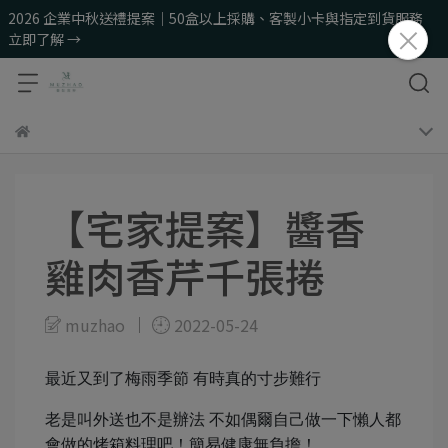
2026 企業中秋送禮提案｜50盒以上採購、客製小卡與指定到貨服務
立即了解 →
【宅家提案】醬香
雞肉香芹千張捲
muzhao
2022-05-24
最近又到了梅雨季節
有時真的寸步難行
老是叫外送也不是辦法
不如偶爾自己做一下懶人都
會做的烤箱料理吧！簡易健康無負擔！