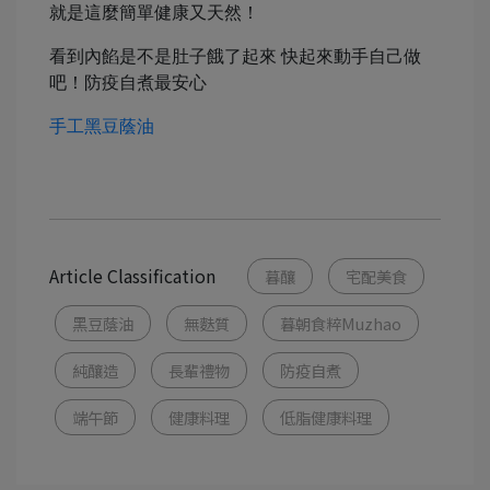
就是這麼簡單健康又天然！
看到內餡是不是肚子餓了起來 快起來動手自己做
吧！防疫自煮最安心
手工黑豆蔭油
Article Classification
暮釀
宅配美食
黑豆蔭油
無麩質
暮朝食粹Muzhao
純釀造
長輩禮物
防疫自煮
端午節
健康料理
低脂健康料理