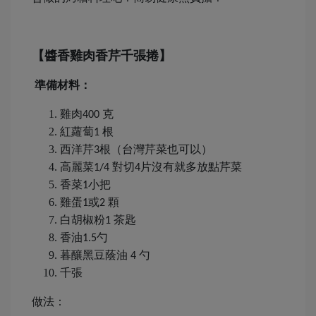
【醬香雞肉香芹千張捲】
準備材料：
雞肉
克
400
紅蘿蔔
根
1
西洋芹
根（台灣芹菜也可以）
3
高麗菜
對切
片沒有就多放點芹菜
1/4
4
香菜
小把
1
雞蛋
或
顆
1
2
白胡椒粉
茶匙
1
香油
勺
1.5
暮釀黑豆蔭油
勺
4
千張
做法：