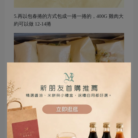
5.再以包春捲的方式包成一捲一捲的，400G 雞肉大
約可以做 12-14捲