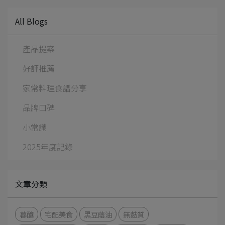
All Blogs
產品提案
好評推薦
家常料理食譜分享
品牌口碑
小常識
2025年度記錄
文章分類
暮釀
宅配美食
黑豆蔭油
無麩質