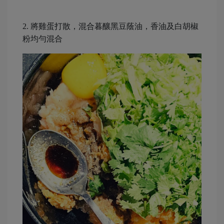
2. 將雞蛋打散，混合暮釀黑豆蔭油，香油及白胡椒
粉均勻混合